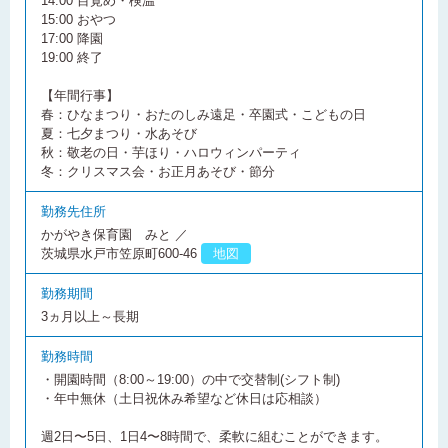
14:00 目覚め・検温
15:00 おやつ
17:00 降園
19:00 終了
【年間行事】
春：ひなまつり・おたのしみ遠足・卒園式・こどもの日
夏：七夕まつり・水あそび
秋：敬老の日・芋ほり・ハロウィンパーティ
冬：クリスマス会・お正月あそび・節分
勤務先住所
かがやき保育園 みと ／
茨城県水戸市笠原町600-46
地図
勤務期間
3ヵ月以上～長期
勤務時間
・開園時間（8:00～19:00）の中で交替制(シフト制)
・年中無休（土日祝休み希望など休日は応相談）
週2日〜5日、1日4〜8時間で、柔軟に組むことができます。